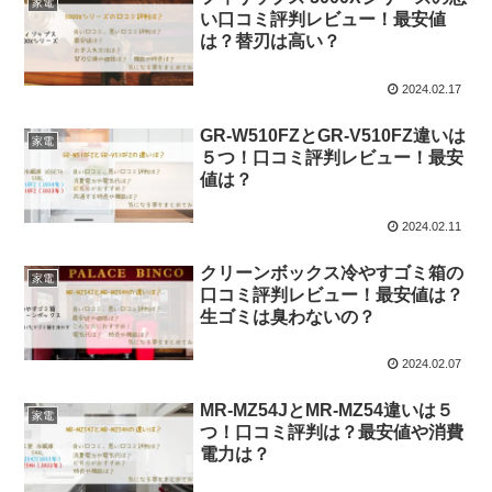
家電
い口コミ評判レビュー！最安値
は？替刃は高い？
2024.02.17
GR-W510FZとGR-V510FZ違いは
家電
５つ！口コミ評判レビュー！最安
値は？
2024.02.11
クリーンボックス冷やすゴミ箱の
家電
口コミ評判レビュー！最安値は？
生ゴミは臭わないの？
2024.02.07
MR-MZ54JとMR-MZ54違いは５
家電
つ！口コミ評判は？最安値や消費
電力は？