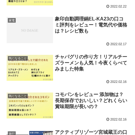
2022.02.22
象印自動調理鍋EL-KA23の口コ
家電
ミ評判をレビュー！電気代や価格
は？レシピ数も
2022.02.17
チャパグリの作り方！リアルチー
気になること
ズラーメンも人気！今夜くらべて
みました特集
2022.02.16
コモパンをレビュー 添加物は？
気になること
長期保存でおいしい？どれくらい
賞味期限が長いの？
2022.02.16
アクティブリゾーツ宮城蔵王の口
旅行