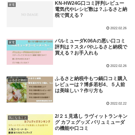
KN-HW24G口コミ評判レビュー
家電
電気代やレシピ数は？ふるさと納
税で買える？
2022.02.26
バルミューダK06Aの悪い口コミ
家電
評判は？スタバやふるさと納税で
買える？お手入れも
2022.02.26
ふるさと納税牛もつ鍋口コミ購入
ふるさと納税
レビューは？博多若杉4、５人前
は美味しい？作り方も
2022.02.22
2/２１見逃し ラヴィットランキン
気になること
グ カフェグッズ バリュミューダ
の機能や口コミ