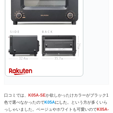
口コミでは、
K05A-SE
か欲しかったけカラーがブラック1
色で選べなかったので
K
05A
にした
。という方が多くいら
っしゃいました。ベージュやホワイトも可愛いので
K05A-