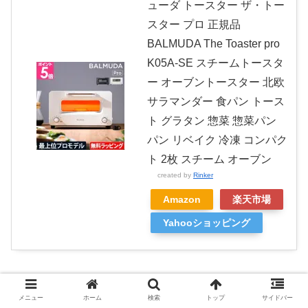
ューダ トースター ザ・トー
スター プロ 正規品
BALMUDA The Toaster pro
K05A-SE スチームトースタ
ー オーブントースター 北欧
サラマンダー 食パン トース
ト グラタン 惣菜 惣菜パン
パン リベイク 冷凍 コンパク
ト 2枚 スチーム オーブン
created by
Rinker
Amazon
楽天市場
Yahooショッピング
▼
K05A
は
BALMUDA The Toaster
ホワイト 2020年9月
メニュー
ホーム
検索
トップ
サイドバー
発売はこちら▼