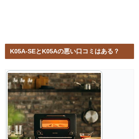
K05A-SEとK05Aの悪い口コミはある？