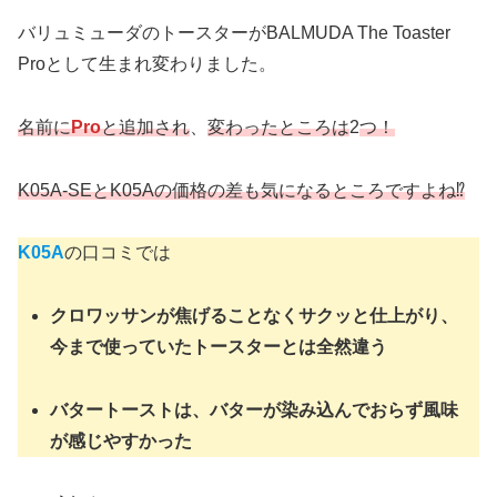
バリュミューダのトースターがBALMUDA The Toaster
Proとして生まれ変わりました。
名前に
Pro
と追加され
、
変わったところは
2
つ！
K05A-SE
と
K05A
の価格の差も気になるところですよね
⁉︎
K05A
の口コミでは
クロワッサンが焦げることなくサクッと仕上がり、
今まで使っていたトースターとは全然違う
バタートーストは、バターが染み込んでおらず風味
が感じやすかった