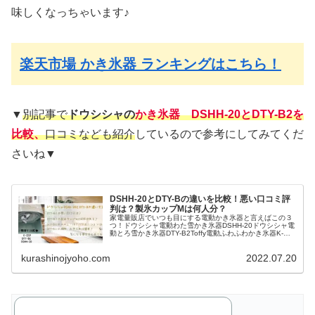
味しくなっちゃいます♪
楽天市場 かき氷器 ランキングはこちら！
▼
別記事で
ドウシシャの
かき氷器 DSHH-20とDTY-B2
を
比較、
口コミなども紹介
しているので参考にしてみてくだ
さいね▼
DSHH-20とDTY-Bの違いを比較！悪い口コミ評
判は？製氷カップMは何人分？
家電量販店でいつも目にする電動かき氷器と言えばこの３
つ！ドウシシャ電動わた雪かき氷器DSHH-20ドウシシャ電
動とろ雪かき氷器DTY-B2Toffy電動ふわふわかき氷器K-
IS9-PA▼電動わた雪かき氷器DSHH-20▼上に大きなダイヤ
ルが...
kurashinojyoho.com
2022.07.20