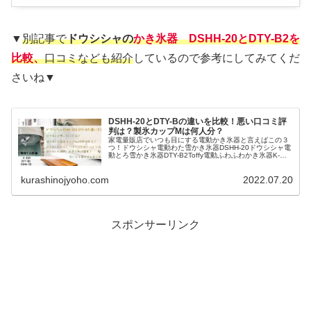
▼
別記事で
ドウシシャの
かき氷器 DSHH-20とDTY-B2
を
比較、
口コミなども紹介
しているので参考にしてみてくだ
さいね▼
DSHH-20とDTY-Bの違いを比較！悪い口コミ評
判は？製氷カップMは何人分？
家電量販店でいつも目にする電動かき氷器と言えばこの３
つ！ドウシシャ電動わた雪かき氷器DSHH-20ドウシシャ電
動とろ雪かき氷器DTY-B2Toffy電動ふわふわかき氷器K-
IS9-PA▼電動わた雪かき氷器DSHH-20▼上に大きなダイヤ
ルが...
kurashinojyoho.com
2022.07.20
スポンサーリンク