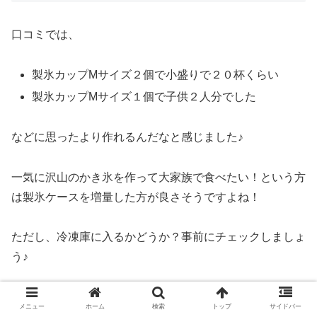
口コミでは、
製氷カップMサイズ２個で小盛りで２０杯くらい
製氷カップMサイズ１個で子供２人分でした
などに思ったより作れるんだなと感じました♪
一気に沢山のかき氷を作って大家族で食べたい！という方
は製氷ケースを増量した方が良さそうですよね！
ただし、冷凍庫に入るかどうか？事前にチェックしましょ
う♪
ドウシシャ(Doshisha) 手動
メニュー
ホーム
検索
トップ
サイドバー