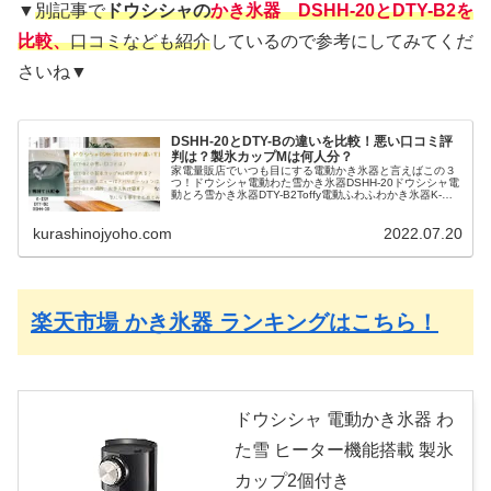
▼
別記事で
ドウシシャの
かき氷器 DSHH-20とDTY-B2
を
比較、
口コミなども紹介
しているので参考にしてみてくだ
さいね▼
DSHH-20とDTY-Bの違いを比較！悪い口コミ評
判は？製氷カップMは何人分？
家電量販店でいつも目にする電動かき氷器と言えばこの３
つ！ドウシシャ電動わた雪かき氷器DSHH-20ドウシシャ電
動とろ雪かき氷器DTY-B2Toffy電動ふわふわかき氷器K-
IS9-PA▼電動わた雪かき氷器DSHH-20▼上に大きなダイヤ
ルが...
kurashinojyoho.com
2022.07.20
楽天市場 かき氷器 ランキングはこちら！
ドウシシャ 電動かき氷器 わ
た雪 ヒーター機能搭載 製氷
カップ2個付き