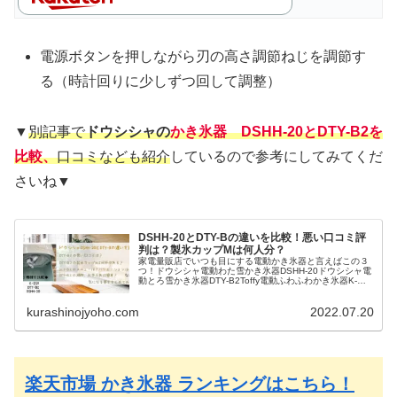
電源ボタンを押しながら刃の高さ調節ねじを調節す
る（時計回りに少しずつ回して調整）
▼
別記事で
ドウシシャの
かき氷器 DSHH-20とDTY-B2
を
比較、
口コミなども紹介
しているので参考にしてみてくだ
さいね▼
DSHH-20とDTY-Bの違いを比較！悪い口コミ評
判は？製氷カップMは何人分？
家電量販店でいつも目にする電動かき氷器と言えばこの３
つ！ドウシシャ電動わた雪かき氷器DSHH-20ドウシシャ電
動とろ雪かき氷器DTY-B2Toffy電動ふわふわかき氷器K-
IS9-PA▼電動わた雪かき氷器DSHH-20▼上に大きなダイヤ
ルが...
kurashinojyoho.com
2022.07.20
楽天市場 かき氷器 ランキングはこちら！