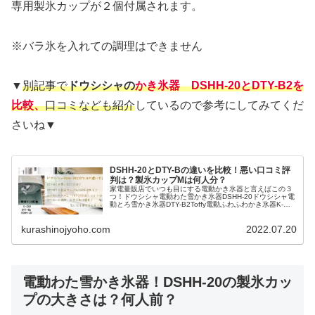
専用製氷カップが２個付属されます。
※バラ氷を入れての調理はできません
▼
別記事で
ドウシシャの
かき氷器 DSHH-20とDTY-B2
を
比較、
口コミなども紹介
しているので参考にしてみてくだ
さいね▼
DSHH-20とDTY-Bの違いを比較！悪い口コミ評
判は？製氷カップMは何人分？
家電量販店でいつも目にする電動かき氷器と言えばこの３
つ！ドウシシャ電動わた雪かき氷器DSHH-20ドウシシャ電
動とろ雪かき氷器DTY-B2Toffy電動ふわふわかき氷器K-
IS9-PA▼電動わた雪かき氷器DSHH-20▼上に大きなダイヤ
ルが...
kurashinojyoho.com
2022.07.20
電動わた雪かき氷器！DSHH-20の製氷カッ
プの大きさは？何人前？