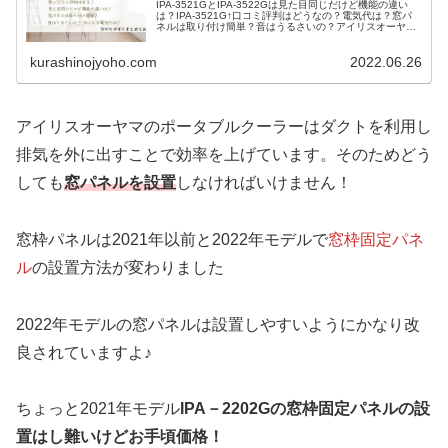
IPA-3521GとIPA-3522Gは見た目同じだけど機能の違い
は？IPA-3521G↑口コミ評判はどうなの？電気代は？窓パ
ネルは取り付け簡単？音はうるさいの？アイリスオーヤマ
のポータブルクーラーの人気の秘密は大がかりな取り付け
工事が一切...
kurashinojyoho.com
2022.06.26
アイリスオーヤマのポータブルクーラーはダクトを利用し
排気を外に出すことで効率を上げています。そのためどう
しても
窓パネルを設置
しなければいけません！
窓枠パネルは2021年以前と2022年モデルで
窓枠固定パネ
ル
の設置方法が変わりました
2022年モデルの窓パネルは設置しやすいようにかなり改
良されていますよ♪
ちょっと2021年モデル
IPA－2202Gの窓枠固定パネルの設
置はし難いけどお手頃価格！