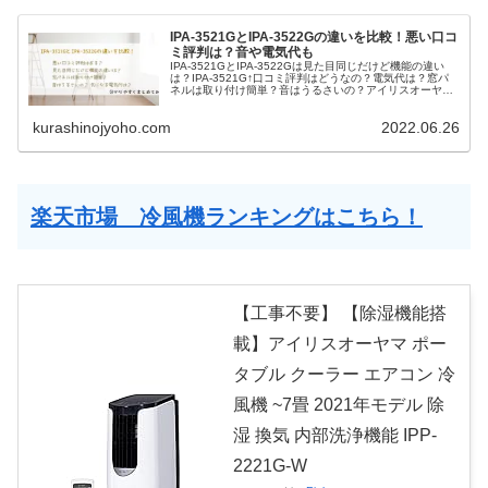
IPA-3521GとIPA-3522Gの違いを比較！悪い口コ
ミ評判は？音や電気代も
IPA-3521GとIPA-3522Gは見た目同じだけど機能の違い
は？IPA-3521G↑口コミ評判はどうなの？電気代は？窓パ
ネルは取り付け簡単？音はうるさいの？アイリスオーヤマ
のポータブルクーラーの人気の秘密は大がかりな取り付け
工事が一切...
kurashinojyoho.com
2022.06.26
楽天市場 冷風機ランキングはこちら！
【工事不要】 【除湿機能搭
載】アイリスオーヤマ ポー
タブル クーラー エアコン 冷
風機 ~7畳 2021年モデル 除
湿 換気 内部洗浄機能 IPP-
2221G-W