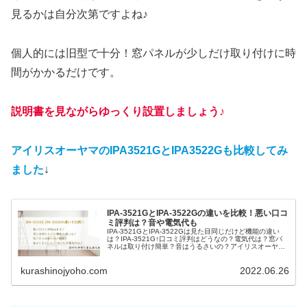
見るかは自分次第ですよね♪
個人的には旧型で十分！窓パネルが少しだけ取り付けに時
間がかかるだけです。
説明書を見ながらゆっくり設置しましょう♪
アイリスオーヤマのIPA3521GとIPA3522Gも比較してみ
ました
↓
IPA-3521GとIPA-3522Gの違いを比較！悪い口コ
ミ評判は？音や電気代も
IPA-3521GとIPA-3522Gは見た目同じだけど機能の違い
は？IPA-3521G↑口コミ評判はどうなの？電気代は？窓パ
ネルは取り付け簡単？音はうるさいの？アイリスオーヤマ
のポータブルクーラーの人気の秘密は大がかりな取り付け
工事が一切...
kurashinojyoho.com
2022.06.26