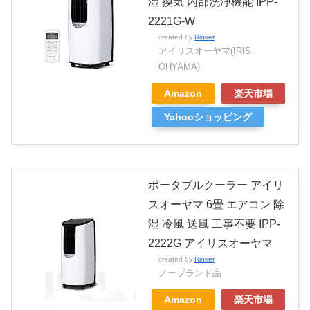
湿 換気 内部洗浄機能 IPP-
2221G-W
created by
Rinker
アイリスオーヤマ(IRIS
OHYAMA)
Amazon
楽天市場
Yahooショッピング
ポータブルクーラー アイリ
スオーヤマ 6畳 エアコン 除
湿 冷風 送風 工事不要 IPP-
2222G アイリスオーヤマ
created by
Rinker
ノーブランド品
Amazon
楽天市場