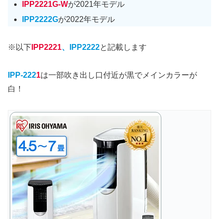
IPP2221G-W
が2021年モデル
IPP2222G
が2022年モデル
※以下
IPP2221
、IPP2222
と記載します
IPP-222
1
は一部吹き出し口付近が黒でメインカラーが
白！