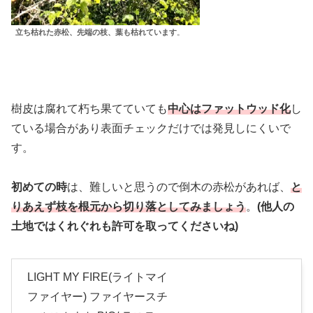
立ち枯れた赤松、先端の枝、葉も枯れています
。
樹皮は腐れて朽ち果てていても
中心はファットウッド化
し
ている場合があり表面チェックだけでは発見しにくいで
す。
初めての時
は、難しいと思うので倒木の赤松があれば、
と
りあえず枝を根元から切り落としてみましょう
。
(他人の
土地ではくれぐれも許可を取ってくださいね)
LIGHT MY FIRE(ライトマイ
ファイヤー) ファイヤースチ