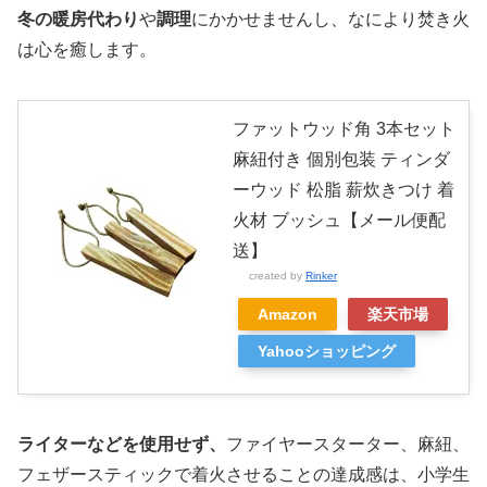
冬の暖房代わり
や
調理
にかかせませんし、なにより焚き火
は心を癒します。
ファットウッド角 3本セット
麻紐付き 個別包装 ティンダ
ーウッド 松脂 薪炊きつけ 着
火材 ブッシュ【メール便配
送】
created by
Rinker
Amazon
楽天市場
Yahooショッピング
ライターなどを使用せず、
ファイヤースターター、麻紐、
フェザースティックで着火させることの達成感は、小学生