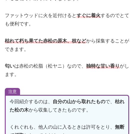
ファットウッドに火を近付けると
すぐに着火
するのでとて
も便利です。
枯れて朽ち果てた赤松の原木
、枝など
から採集することが
できます。
匂い
は赤松の松脂（松ヤニ）なので、
独特な甘い香り
がし
ます。
注意
今回紹介するのは、
自分の山から取れたもの
で、
枯れ
た松の木
から収集してきたものです。
くれぐれも、他人の山に入るときは許可をとり、
無断