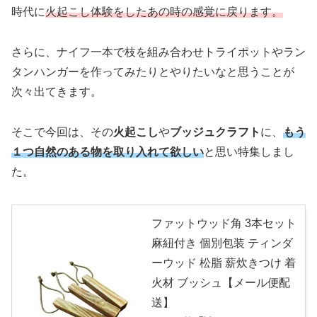
時代に
火起こし体験をしたあの時の感覚に戻ります。
さらに、ナイフ一本で枝を組み合わせトライポットやラン
タンハンガーを作ってみたりとやりたいなと思うことが
次々出てきます。
そこで今回は、その
火起こし
や
ブッジュクラフト
に、
もう
１つ自然のある物を取り入れて欲しい
と思い特集しまし
た。
ファットウッド角 3本セット
麻紐付き 個別包装 ティンダ
ーウッド 松脂 薪炊きつけ 着
火材 ブッシュ【メール便配
送】